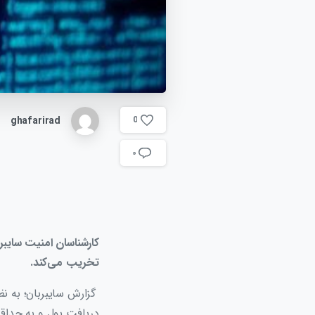
ghafarirad
0
۰
کارشناسان امنیت سایبری
تخریب می‌کند.
گزارش سایبربان؛ به نظر
دریافت پول و به حداقل