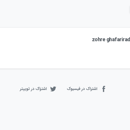
zohre ghafarira
اشتراک در فیسبوک
اشتراک در توییتر